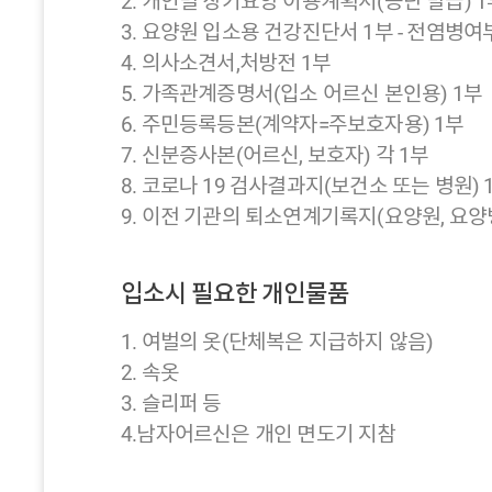
2. 개인별 장기요양 이용계획서(공단 발급) 1
3. 요양원 입소용 건강진단서 1부 - 전염병여
4. 의사소견서,처방전 1부
5. 가족관계증명서(입소 어르신 본인용) 1부
6. 주민등록등본(계약자=주보호자용) 1부
7. 신분증사본(어르신, 보호자) 각 1부
8. 코로나 19 검사결과지(보건소 또는 병원) 
9. 이전 기관의 퇴소연계기록지(요양원, 요양
입소시 필요한 개인물품
1. 여벌의 옷(단체복은 지급하지 않음)
2. 속옷
3. 슬리퍼 등
4.남자어르신은 개인 면도기 지참