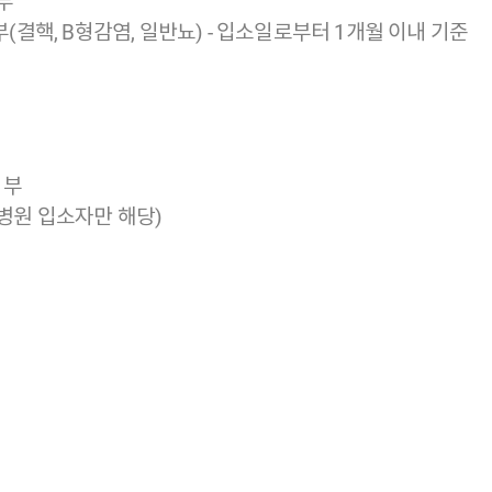
부
부(결핵, B형감염, 일반뇨) - 입소일로부터 1개월 이내 기준
1부
병원 입소자만 해당)